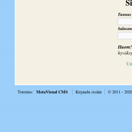
S
Tunnus
Salasan
Huom!
hyväks
Un
MetaVisual CMS
Toteutus:
Kirjaudu sisään
© 2011 - 202