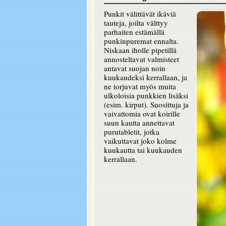
Punkit välittävät ikäviä
tauteja, joilta välttyy
parhaiten estämällä
punkinpuremat ennalta.
Niskaan iholle pipetillä
annosteltavat valmisteet
antavat suojan noin
kuukaudeksi kerrallaan, ja
ne torjuvat myös muita
ulkoloisia punkkien lisäksi
(esim. kirput). Suosittuja ja
vaivattomia ovat koirille
suun kautta annettavat
purutabletit, jotka
vaikuttavat joko kolme
kuukautta tai kuukauden
kerrallaan.