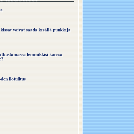
oa
 kissat voivat saada kesällä punkkeja
atkustamassa lemmikkisi kanssa
e?
en ilotulitus