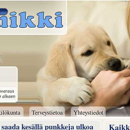
ilökunta
Terveystietoa
Yhteystiedot
ilökunta
Terveystietoa
Yhteystiedot
t saada kesällä punkkeja ulkoa
Kaikki