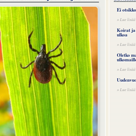
Ei otsikk
» Lue lisää
Koirat ja
ulkoa
» Lue lisää
Oletko m
ulkomaill
» Lue lisää
Uudenvuod
» Lue lisää