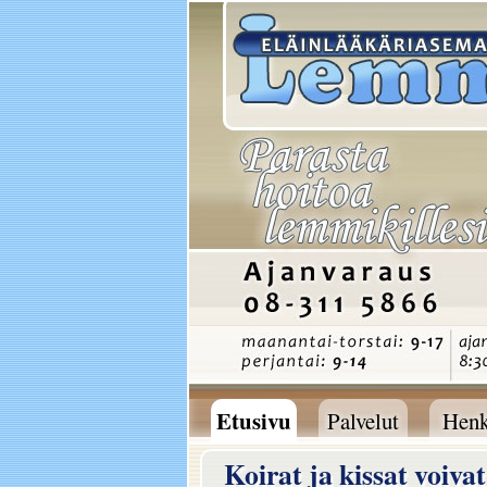
Etusivu
Palvelut
Henk
Palvelut
Henk
Etusivu
Koirat ja kissat voiva