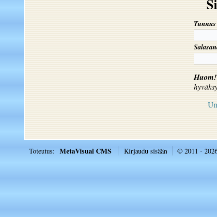
S
Tunnus
Salasan
Huom!
hyväks
Un
MetaVisual CMS
Toteutus:
Kirjaudu sisään
© 2011 - 202