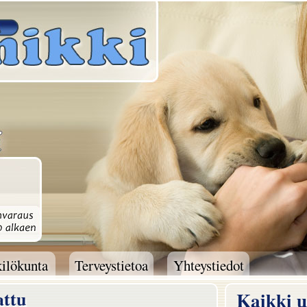
ilökunta
Terveystietoa
Yhteystiedot
ilökunta
Terveystietoa
Yhteystiedot
attu
Kaikki u