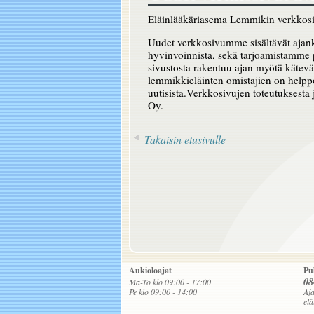
Eläinlääkäriasema Lemmikin verkkosiv
Uudet verkkosivumme sisältävät ajanko
hyvinvoinnista, sekä tarjoamistamme p
sivustosta rakentuu ajan myötä kätevä
lemmikkieläinten omistajien on helppo 
uutisista.Verkkosivujen toteutuksesta
Oy.
Takaisin etusivulle
Aukioloajat
Pu
08
Ma-To klo 09:00 - 17:00
Pe klo 09:00 - 14:00
Aja
el