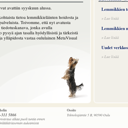
ut avattiin syyskuun alussa.
Lemmikkien te
htaista tietoa lemmikkieläinten hoidosta ja
» Lue lisää
alveluista. Toivomme, että nyt avatusta
 tiedotuskanava, jonka avulla
Lemmikkien m
pysyä ajan tasalla hyödyllisistä ja tärkeistä
» Lue lisää
 ja ylläpidosta vastaa oululainen MetaVisual
Uudet verkkos
» Lue lisää
helin
Osoite
-311 5866
Teknologiantie 5 B, 90590 Oulu
nvaraus alkaa puoli tuntia ennen
äinlääkäriaseman aukeamista