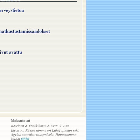
rveystietoa
atkustustamissäädökset
ivut avattu
Maksutavat
Käteinen
Pankkikortti
Visa
Visa
Electron
Käytössämme on LähiTapiolan sekä
Agrian suorakorvauspalvelu.
Hinnastomme
löydät
täältä