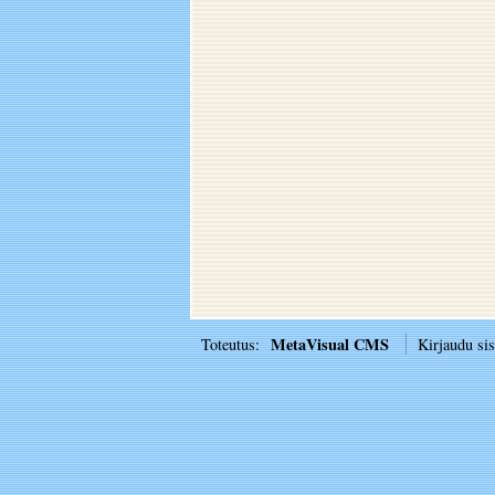
MetaVisual CMS
Toteutus:
Kirjaudu si